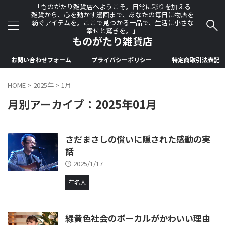
「ものがたり雑貨店へようこそ。日常に彩りを加える
雑貨から、心を動かす漫画まで、あなたの毎日に物語を
紡ぐアイテムを。ここで見つかる一品で、生活に小さな
幸せと驚きを。」
ものがたり雑貨店
お問い合わせフォーム
プライバシーポリシー
特定商取引法表記
HOME
>
2025年
>
1月
月別アーカイブ：2025年01月
さだまさしの償いに隠された感動の実
話
2025/1/17
有名人
緑黄色社会のボーカルがかわいい理由