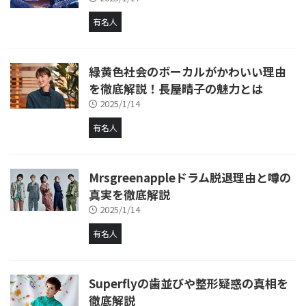
有名人
緑黄色社会のボーカルがかわいい理由
を徹底解説！長屋晴子の魅力とは
2025/1/14
有名人
Mrsgreenappleドラム脱退理由と噂の
真実を徹底解説
2025/1/14
有名人
Superflyの歯並びや整形疑惑の真相を
徹底解説