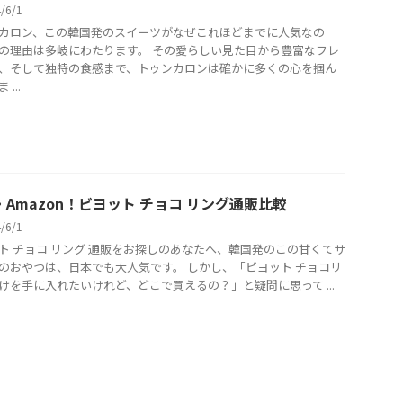
4/6/1
カロン、この韓国発のスイーツがなぜこれほどまでに人気なの
の理由は多岐にわたります。 その愛らしい見た目から豊富なフレ
、そして独特の食感まで、トゥンカロンは確かに多くの心を掴ん
...
・Amazon！ビヨット チョコ リング通販比較
4/6/1
ト チョコ リング 通販をお探しのあなたへ、韓国発のこの甘くてサ
のおやつは、日本でも大人気です。 しかし、「ビヨット チョコリ
けを手に入れたいけれど、どこで買えるの？」と疑問に思って ...