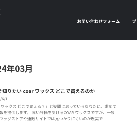
え
に
生
お問い合わせフォーム
プ
4年03月
知りたい coar ワックス どこで買えるのか
4/6/1
ar ワックス どこで買える？」と疑問に思っているあなたに、求めて
報を提供します。 高い評価を受けるCOAR ワックスですが、一般
ラッグストアや通販サイトでは見つかりにくいのが現実で ...