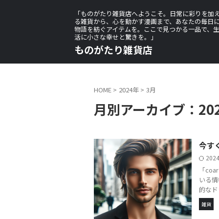
「ものがたり雑貨店へようこそ。日常に彩りを加
る雑貨から、心を動かす漫画まで、あなたの毎日
物語を紡ぐアイテムを。ここで見つかる一品で、
活に小さな幸せと驚きを。」
ものがたり雑貨店
HOME
>
2024年
>
3月
月別アーカイブ：202
今すぐ
202
「co
いる情
的なド
雑貨