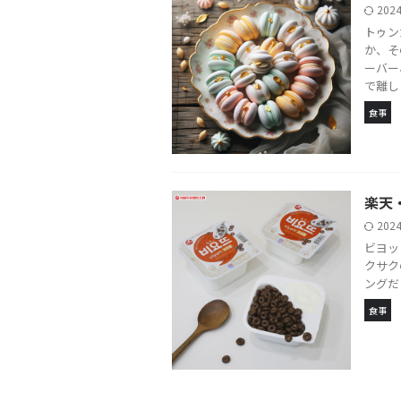
202
トゥン
か、そ
ーバー
で離しま 
食事
楽天
202
ビヨッ
クサク
ングだ
食事