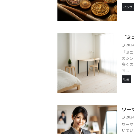
インフ
「ミ
202
「ミニ
のシン
多くの
マ ...
社会
ワー
202
ワーマ
いてい