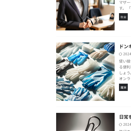
マザー
す。 「 .
社会
ドン
202
使い捨
る便利
しょう
オンラ .
雑貨
日常
202