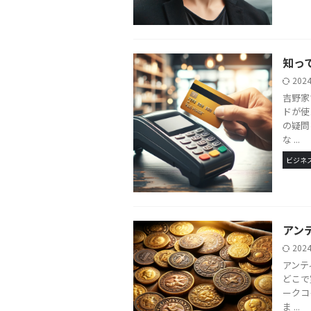
知っ
202
吉野家
ドが使
の疑問
な ...
ビジネ
アン
202
アンテ
どこで
ークコ
ま ...