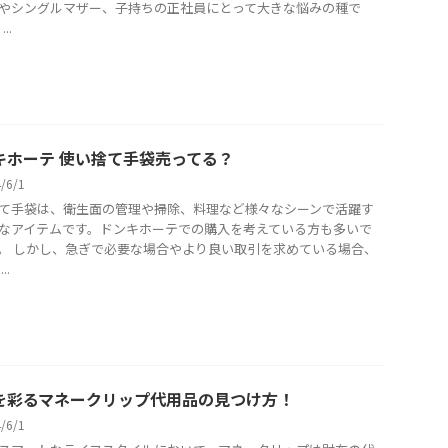
やシングルマザー、子持ちの正社員にとって大きな悩みの種で
..
キホーテ 使い捨て手袋売ってる？
4/6/1
て手袋は、衛生面の管理や掃除、料理など様々なシーンで活躍す
なアイテムです。ドンキホーテでの購入を考えている方も多いで
。 しかし、急ぎで必要な場合やより良い取引を求めている場合、
..
を彩るマネークリップ代用品の見つけ方！
4/6/1