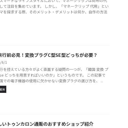
スマートなライフスタイルにおいて、マネークリップは財布の代
して注目を集めています。 しかし、「マネークリップ 代用」とい
マを探求する際、そのメリット・デメリットは何か、自作の方法
旅行前必見！変換プラグC型SE型どっちが必要？
4/6/1
行を控えている方々がよく直面する疑問の一つが、「韓国 変換 プ
c se どっちを用意すればいいのか」というものです。 この記事で
国での電子機器の使用に欠かせない変換プラグの選び方を、 ...
雑貨
しいトゥンカロン通販のおすすめショップ紹介