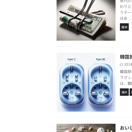
現代の
わりと
うテー
はあ ...
雑貨
韓国
202
韓国旅
ラグ 
は、韓
海外
おい