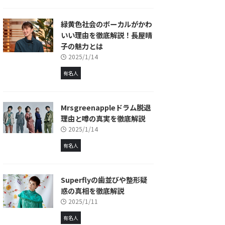
緑黄色社会のボーカルがかわ
いい理由を徹底解説！長屋晴
子の魅力とは
2025/1/14
有名人
Mrsgreenappleドラム脱退
理由と噂の真実を徹底解説
2025/1/14
有名人
Superflyの歯並びや整形疑
惑の真相を徹底解説
2025/1/11
有名人