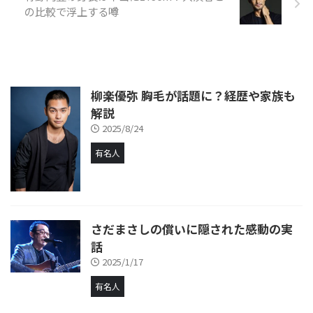
の比較で浮上する噂
柳楽優弥 胸毛が話題に？経歴や家族も
解説
2025/8/24
有名人
さだまさしの償いに隠された感動の実
話
2025/1/17
有名人