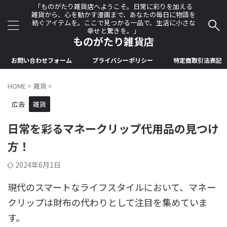
「ものがたり雑貨店へようこそ。日常に彩りを加える
雑貨から、心を動かす漫画まで、あなたの毎日に物語を
紡ぐアイテムを。ここで見つかる一品で、生活に小さな
幸せと驚きを。」
ものがたり雑貨店
お問い合わせフォーム
プライバシーポリシー
特定商取引法表記
HOME
>
雑貨
>
広告
雑貨
日常を彩るマネークリップ代用品の見つけ
方！
2024年6月1日
現代のスマートなライフスタイルにおいて、マネー
クリップは財布の代わりとして注目を集めていま
す。