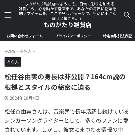
「ものがたり雑貨店へようこそ。日常に彩りを加える
雑貨から、心を動かす漫画まで、あなたの毎日に物語を
紡ぐアイテムを。ここで見つかる一品で、生活に小さな
幸せと驚きを。」
ものがたり雑貨店
お問い合わせフォーム
プライバシーポリシー
特定商取引法表記
HOME
>
有名人
>
有名人
松任谷由実の身長は非公開？164cm説の
根拠とスタイルの秘密に迫る
2024年10月4日
松任谷由実さんは、音楽界で長年活躍し続けている
シンガーソングライターとして、多くのファンに愛
されています。しかし、彼女にまつわる情報の中